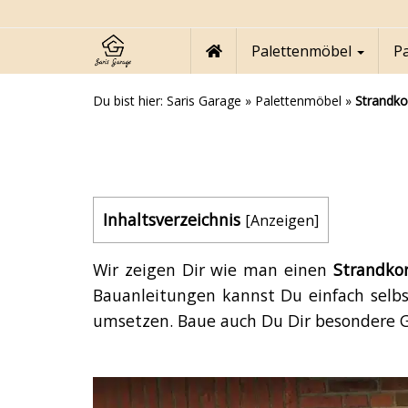
Skip
to
main
Palettenmöbel
P
content
Du bist hier:
Saris Garage
»
Palettenmöbel
»
Strandko
Inhaltsverzeichnis
[
Anzeigen
]
Wir zeigen Dir wie man einen
Strandko
Bauanleitungen kannst Du einfach selb
umsetzen. Baue auch Du Dir besondere G