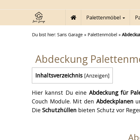
Skip
to
main
Palettenmöbel
P
content
Du bist hier:
Saris Garage
»
Palettenmöbel
»
Abdecku
Abdeckung Palettenmö
Inhaltsverzeichnis
[
Anzeigen
]
Hier kannst Du eine
Abdeckung für Pal
Couch Module. Mit den
Abdeckplanen
u
Die
Schutzhüllen
bieten Schutz vor Regen
Ab