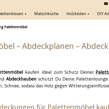
alettenkissen
Matschküche
Holzkisten
DIY A
ng Palettenmöbel
bel – Abdeckplanen – Abdeck
ettenmöbel
kaufen. Ideal zum Schutz Deiner
Palet
nd
Abdeckhauben
schützt Du Deine Palettenlounge 
, Schnee, sodass das Holz gegen Witterungseinflüsse
deckungen für Palettenmöbel kau