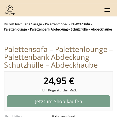
Skip
to
Toggl
main
navig
content
Du bist hier:
Saris Garage
»
Palettenmöbel
»
Palettensofa –
Palettenlounge – Palettenbank Abdeckung – Schutzhülle – Abdeckhaube
Palettensofa – Palettenlounge –
Palettenbank Abdeckung –
Schutzhülle – Abdeckhaube
24,95 €
inkl. 19% gesetzlicher MwSt.
Jetzt im Shop kaufen
Produkttyp
Palettenmöbel