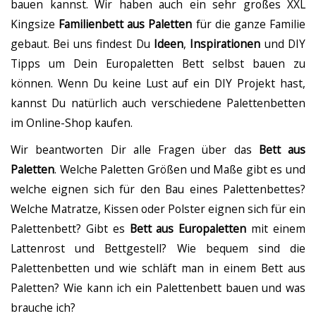
bauen
kannst. Wir haben auch ein sehr großes XXL
Kingsize
Familienbett aus Paletten
für die ganze Familie
gebaut. Bei uns findest Du
Ideen
,
Inspirationen
und DIY
Tipps um Dein Europaletten Bett selbst bauen zu
können. Wenn Du keine Lust auf ein DIY Projekt hast,
kannst Du natürlich auch verschiedene Palettenbetten
im Online-Shop kaufen.
Wir beantworten Dir alle Fragen über das
Bett aus
Paletten
. Welche Paletten Größen und Maße gibt es und
welche eignen sich für den Bau eines
Palettenbettes
?
Welche Matratze, Kissen oder Polster eignen sich für ein
Palettenbett? Gibt es
Bett aus Europaletten
mit einem
Lattenrost und Bettgestell? Wie bequem sind die
Palettenbetten und wie schläft man in einem Bett aus
Paletten? Wie kann ich ein Palettenbett bauen und was
brauche ich?