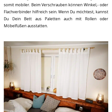
somit mobiler. Beim Verschrauben können Winkel,- oder
Flachverbinder hilfreich sein. Wenn Du möchtest, kannst
Du Dein
Bett aus Paletten
auch mit Rollen oder
Möbelfüßen ausstatten.