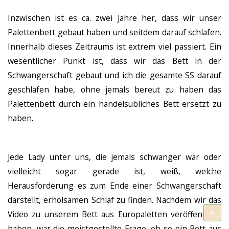
Inzwischen ist es ca. zwei Jahre her, dass wir unser
Palettenbett gebaut haben und seitdem darauf schlafen.
Innerhalb dieses Zeitraums ist extrem viel passiert. Ein
wesentlicher Punkt ist, dass wir das Bett in der
Schwangerschaft gebaut und ich die gesamte SS darauf
geschlafen habe, ohne jemals bereut zu haben das
Palettenbett durch ein handelsübliches Bett ersetzt zu
haben.
Jede Lady unter uns, die jemals schwanger war oder
vielleicht sogar gerade ist, weiß, welche
Herausforderung es zum Ende einer Schwangerschaft
darstellt, erholsamen Schlaf zu finden. Nachdem wir das
Video zu unserem Bett aus Europaletten veröffentlicht
haben, war die meistgestellte Frage, ob so ein Bett aus