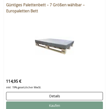
Güntiges Palettenbett – 7 Größen wählbar –
Europaletten Bett
114,95 €
inkl. 19% gesetzlicher MwSt.
Details
Kaufen