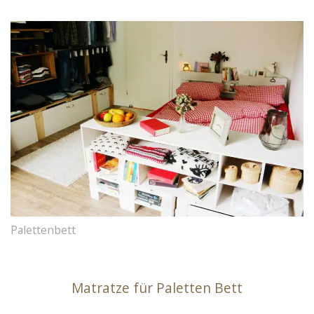
Palettenbett
Matratze für Paletten Bett