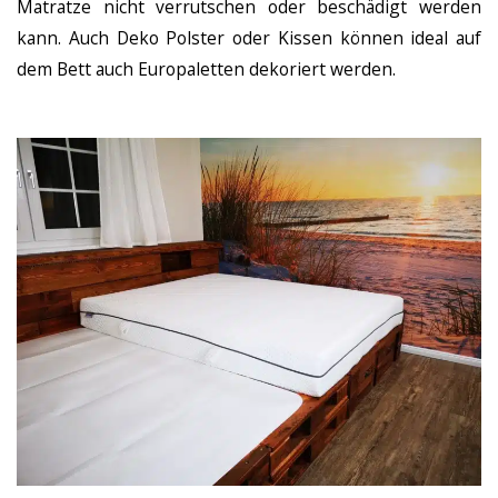
Matratze nicht verrutschen oder beschädigt werden
kann. Auch Deko Polster oder Kissen können ideal auf
dem Bett auch Europaletten dekoriert werden.