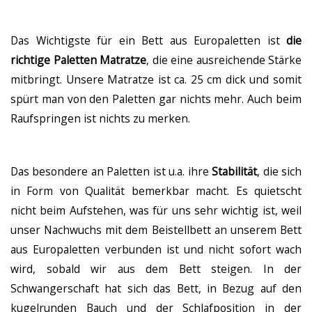
Das Wichtigste für ein Bett aus Europaletten ist
die
richtige Paletten Matratze
, die eine ausreichende Stärke
mitbringt. Unsere Matratze ist ca. 25 cm dick und somit
spürt man von den Paletten gar nichts mehr. Auch beim
Raufspringen ist nichts zu merken.
Das besondere an Paletten ist u.a. ihre
Stabilität
, die sich
in Form von Qualität bemerkbar macht. Es quietscht
nicht beim Aufstehen, was für uns sehr wichtig ist, weil
unser Nachwuchs mit dem Beistellbett an unserem Bett
aus Europaletten verbunden ist und nicht sofort wach
wird, sobald wir aus dem Bett steigen. In der
Schwangerschaft hat sich das Bett, in Bezug auf den
kugelrunden Bauch und der Schlafposition in der