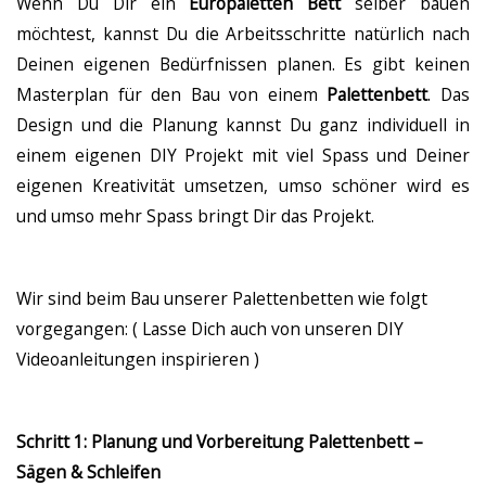
Wenn Du Dir ein
Europaletten Bett
selber bauen
möchtest, kannst Du die Arbeitsschritte natürlich nach
Deinen eigenen Bedürfnissen planen. Es gibt keinen
Masterplan für den Bau von einem
Palettenbett
. Das
Design und die Planung kannst Du ganz individuell in
einem eigenen DIY Projekt mit viel Spass und Deiner
eigenen Kreativität umsetzen, umso schöner wird es
und umso mehr Spass bringt Dir das Projekt.
Wir sind beim Bau unserer Palettenbetten wie folgt
vorgegangen: ( Lasse Dich auch von unseren DIY
Videoanleitungen inspirieren )
Schritt 1: Planung und Vorbereitung Palettenbett –
Sägen & Schleifen