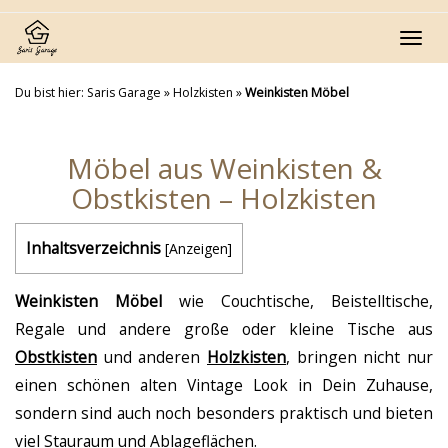
Skip
to
Toggl
main
navig
content
Du bist hier:
Saris Garage
»
Holzkisten
»
Weinkisten Möbel
Möbel aus Weinkisten &
Obstkisten – Holzkisten
Inhaltsverzeichnis
[
Anzeigen
]
Weinkisten Möbel
wie Couchtische, Beistelltische,
Regale und andere große oder kleine Tische aus
Obstkisten
und anderen
Holzkisten
, bringen nicht nur
einen schönen alten Vintage Look in Dein Zuhause,
sondern sind auch noch besonders praktisch und bieten
viel Stauraum und Ablageflächen.