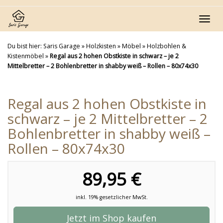
Skip
to
Toggl
main
navig
content
Du bist hier:
Saris Garage
»
Holzkisten
»
Möbel
»
Holzbohlen &
Kistenmöbel
»
Regal aus 2 hohen Obstkiste in schwarz – je 2
Mittelbretter – 2 Bohlenbretter in shabby weiß – Rollen – 80x74x30
Regal aus 2 hohen Obstkiste in
schwarz – je 2 Mittelbretter – 2
Bohlenbretter in shabby weiß –
Rollen – 80x74x30
89,95 €
inkl. 19% gesetzlicher MwSt.
Jetzt im Shop kaufen