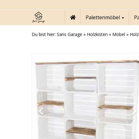
Skip
to
main
Palettenmöbel
P
content
Du bist hier:
Saris Garage
»
Holzkisten
»
Möbel
»
Holz