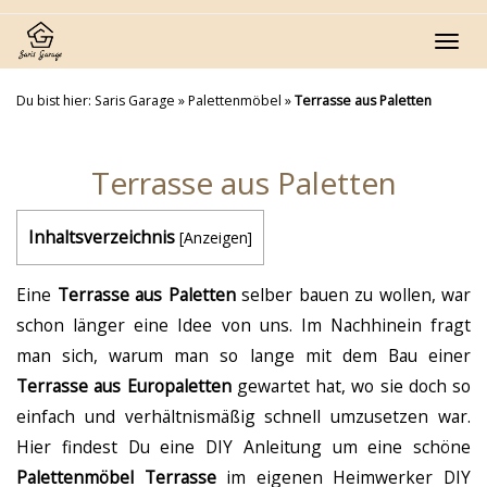
Skip
to
Toggl
main
navig
content
Du bist hier:
Saris Garage
»
Palettenmöbel
»
Terrasse aus Paletten
Terrasse aus Paletten
Inhaltsverzeichnis
[
Anzeigen
]
Eine
Terrasse aus Paletten
selber bauen zu wollen, war
schon länger eine Idee von uns. Im Nachhinein fragt
man sich, warum man so lange mit dem Bau einer
Terrasse aus Europaletten
gewartet hat, wo sie doch so
einfach und verhältnismäßig schnell umzusetzen war.
Hier findest Du eine DIY Anleitung um eine schöne
Palettenmöbel Terrasse
im eigenen Heimwerker DIY