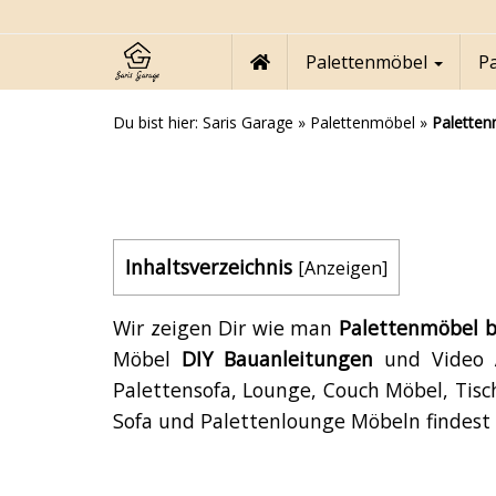
Skip
to
main
Palettenmöbel
P
content
Du bist hier:
Saris Garage
»
Palettenmöbel
»
Paletten
Inhaltsverzeichnis
[
Anzeigen
]
Wir zeigen Dir wie man
Palettenmöbel
b
Möbel
DIY
Bauanleitungen
und Video
Palettensofa, Lounge, Couch Möbel, Tisc
Sofa und Palettenlounge Möbeln findest