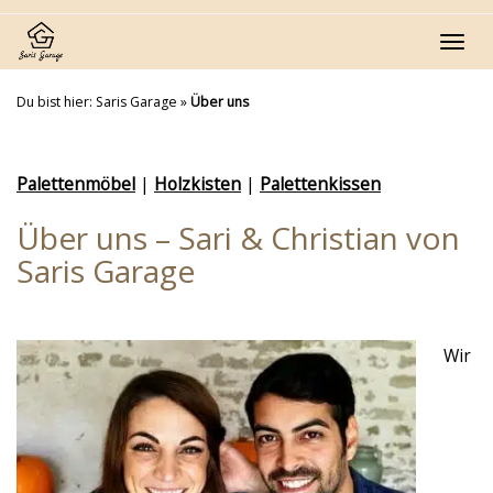
Skip
to
Toggl
main
navig
content
Du bist hier:
Saris Garage
»
Über uns
Palettenmöbel
|
Holzkisten
|
Palettenkissen
Über uns – Sari & Christian von
Saris Garage
Wir