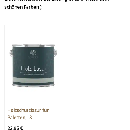
schönen Farben ):
Holzschutzlasur für
Paletten,- &
Kistenmöbel – Outdoor
22,95 €