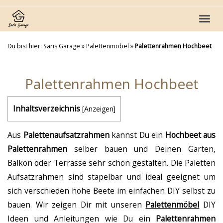
Skip
to
Toggl
main
navig
content
Du bist hier:
Saris Garage
»
Palettenmöbel
»
Palettenrahmen Hochbeet
Palettenrahmen Hochbeet
Inhaltsverzeichnis
[
Anzeigen
]
Aus
Palettenaufsatzrahmen
kannst Du ein
Hochbeet aus
Palettenrahmen
selber bauen und Deinen Garten,
Balkon oder Terrasse sehr schön gestalten. Die Paletten
Aufsatzrahmen sind stapelbar und ideal geeignet um
sich verschieden hohe Beete im einfachen DIY selbst zu
bauen. Wir zeigen Dir mit unseren
Palettenmöbel
DIY
Ideen und Anleitungen wie Du ein
Palettenrahmen