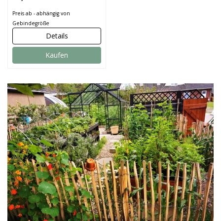
Schutzlasur für
Preis ab - abhängig von
Holzmöbel
Gebindegröße
Details
Kaufen