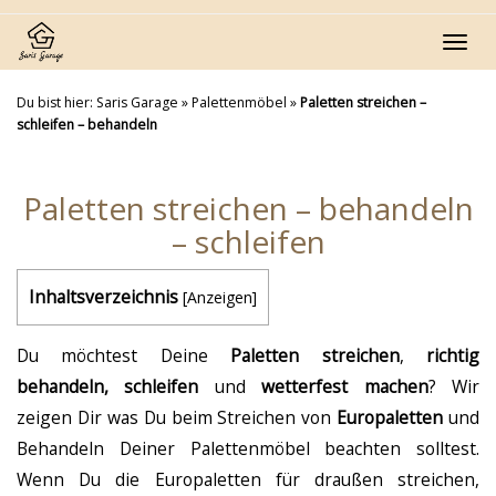
Skip
to
Toggl
main
navig
content
Du bist hier:
Saris Garage
»
Palettenmöbel
»
Paletten streichen –
schleifen – behandeln
Paletten streichen – behandeln
– schleifen
Inhaltsverzeichnis
[
Anzeigen
]
Du möchtest Deine
Paletten streichen
,
richtig
behandeln, schleifen
und
wetterfest machen
? Wir
zeigen Dir was Du beim Streichen von
Europaletten
und
Behandeln Deiner Palettenmöbel beachten solltest.
Wenn Du die Europaletten für draußen streichen,