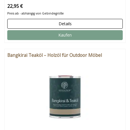
22,95 €
Preis ab - abhängig von Gebindegröße
Details
Kaufen
Bangkirai Teaköl – Holzöl für Outdoor Möbel