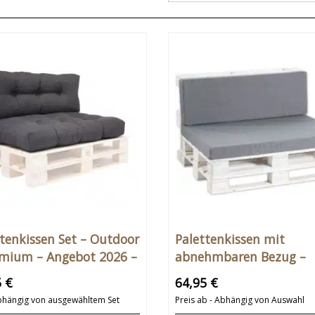
tenkissen Set – Outdoor
Palettenkissen mit
emium – Angebot 2026 –
abnehmbaren Bezug –
60 & 120x80cm – Auch
Palettenpolster Outdoo
5 €
64,95 €
ermaße
Indoor Set
bhängig von ausgewähltem Set
Preis ab - Abhängig von Auswahl