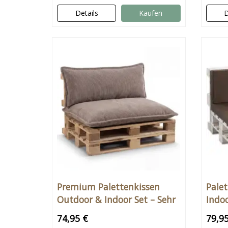
Details
Kaufen
D
Premium Palettenkissen
Pale
Outdoor & Indoor Set – Sehr
Indo
bequem & weich
und 
74,95 €
79,9