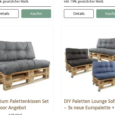
9% gesetzlicher MwSt.
inkl. 19% gesetzlicher MwSt.
etails
Kaufen
Details
Kauf
ium Palettenkissen Set
DIY Paletten Lounge Sof
oor Angebot
– 3x neue Europalette +
Palettenkissen Set + Rol
135,90 €