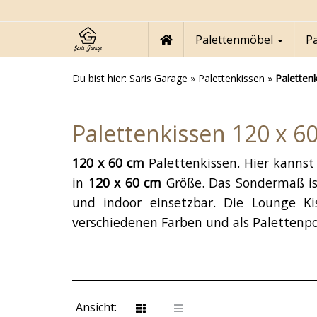
Skip
to
main
Palettenmöbel
P
content
Du bist hier:
Saris Garage
»
Palettenkissen
»
Paletten
Palettenkissen 120 x 6
120 x 60 cm
Palettenkissen. Hier kanns
in
120 x 60 cm
Größe. Das Sondermaß ist
und indoor einsetzbar. Die Lounge Ki
verschiedenen Farben und als Palettenpol
Ansicht: