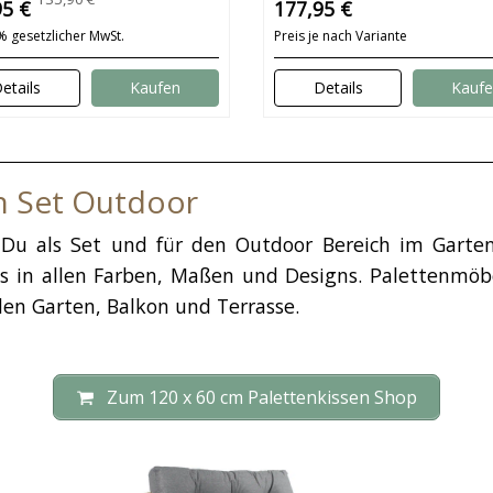
95 €
177,95 €
9% gesetzlicher MwSt.
Preis je nach Variante
etails
Kaufen
Details
Kauf
en Set Outdoor
Du als Set und für den Outdoor Bereich im Garte
ets in allen Farben, Maßen und Designs. Palettenmöb
den Garten, Balkon und Terrasse.
Zum 120 x 60 cm Palettenkissen Shop