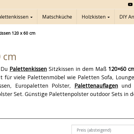
alettenkissen
Matschküche
Holzkisten
DIY A
kissen 120 x 60 cm
0 cm
t Du
Palettenkissen
Sitzkissen in dem Maß
120×60 c
 für viele Palettenmöbel wie Paletten Sofa, Loung
ssen, Europaletten Polster,
Palettenauflagen
und S
ster Set. Günstige Palettenpolster outdoor Sets in 