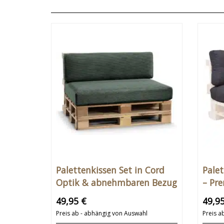
Palettenkissen Set in Cord
Palet
Optik & abnehmbaren Bezug
– Pr
120×
49,95 €
49,9
Sond
Preis ab - abhängig von Auswahl
Preis a