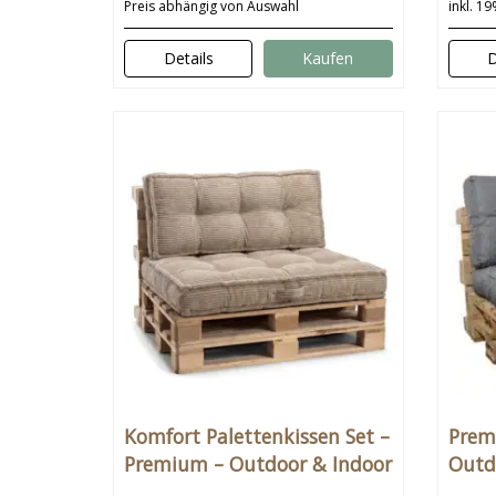
Preis abhängig von Auswahl
inkl. 1
Details
Kaufen
D
Komfort Palettenkissen Set –
Prem
Premium – Outdoor & Indoor
Outd
– Schönes Design – Bequem