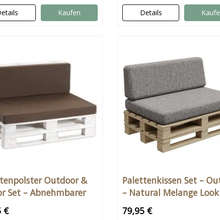
etails
Kaufen
Details
Kauf
ttenpolster Outdoor &
Palettenkissen Set – Ou
or Set – Abnehmbarer
– Natural Melange Look
waschbarer Bezug
5 €
79,95 €