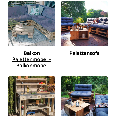
Balkon
Palettensofa
Palettenmöbel –
Balkonmöbel