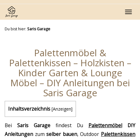
Skip
to
Toggl
main
navig
content
Du bist hier:
Saris Garage
Palettenmöbel &
Palettenkissen – Holzkisten –
Kinder Garten & Lounge
Möbel – DIY Anleitungen bei
Saris Garage
Inhaltsverzeichnis
[
Anzeigen
]
Bei
Saris Garage
findest Du
Palettenmöbel
DIY
Anleitungen
zum
selber bauen
, Outdoor
Palettenkissen