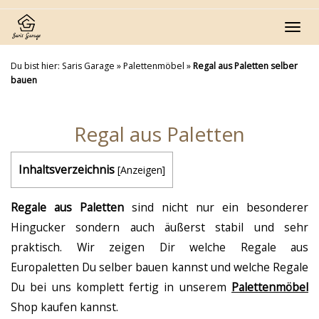
Skip
to
Toggl
main
navig
content
Du bist hier:
Saris Garage
»
Palettenmöbel
»
Regal aus Paletten selber
bauen
Regal aus Paletten
Inhaltsverzeichnis
[
Anzeigen
]
Regale aus Paletten
sind nicht nur ein besonderer
Hingucker sondern auch äußerst stabil und sehr
praktisch. Wir zeigen Dir welche Regale aus
Europaletten Du selber bauen kannst und welche Regale
Du bei uns komplett fertig in unserem
Palettenmöbel
Shop kaufen kannst.