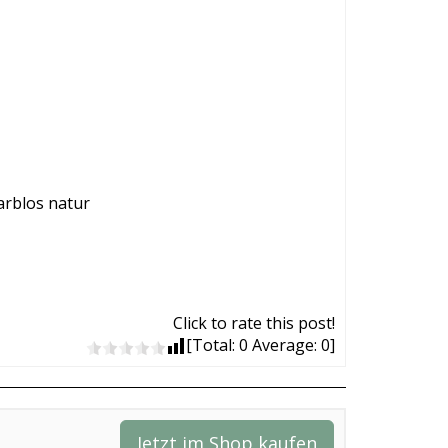
arblos natur
Click to rate this post!
[Total:
0
Average:
0
]
Jetzt im Shop kaufen