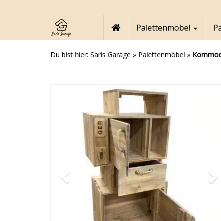
Skip
to
main
Palettenmöbel
P
content
Du bist hier:
Saris Garage
»
Palettenmöbel
»
Kommode 