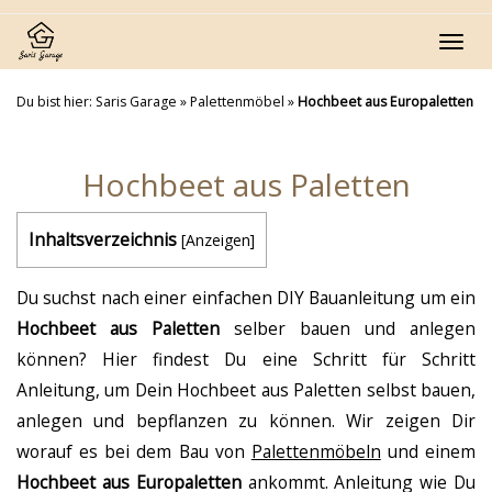
Skip
to
Toggl
main
navig
content
Du bist hier:
Saris Garage
»
Palettenmöbel
»
Hochbeet aus Europaletten
Hochbeet aus Paletten
Inhaltsverzeichnis
[
Anzeigen
]
Du suchst nach einer einfachen DIY Bauanleitung um ein
Hochbeet aus Paletten
selber bauen und anlegen
können? Hier findest Du eine Schritt für Schritt
Anleitung, um Dein Hochbeet aus Paletten selbst bauen,
anlegen und bepflanzen zu können. Wir zeigen Dir
worauf es bei dem Bau von
Palettenmöbeln
und einem
Hochbeet aus Europaletten
ankommt. Anleitung wie Du