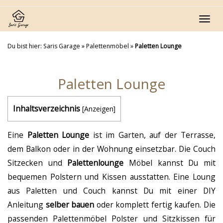
Skip
to
Toggl
main
navig
content
Du bist hier:
Saris Garage
»
Palettenmöbel
»
Paletten Lounge
Paletten Lounge
Inhaltsverzeichnis
[
Anzeigen
]
Eine
Paletten Lounge
ist im Garten, auf der Terrasse,
dem Balkon oder in der Wohnung einsetzbar. Die Couch
Sitzecken und
Palettenlounge
Möbel kannst Du mit
bequemen Polstern und Kissen ausstatten. Eine Loung
aus Paletten und Couch kannst Du mit einer DIY
Anleitung
selber bauen
oder komplett fertig kaufen. Die
passenden Palettenmöbel Polster und Sitzkissen für