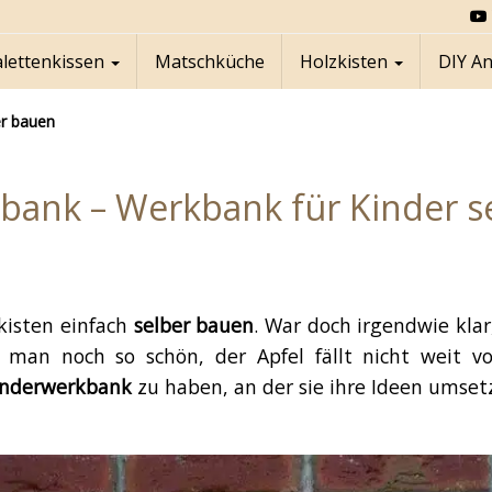
alettenkissen
Matschküche
Holzkisten
DIY A
er bauen
bank – Werkbank für Kinder s
kisten einfach
selber bauen
. War doch irgendwie klar
man noch so schön, der Apfel fällt nicht weit 
inderwerkbank
zu haben, an der sie ihre Ideen umset