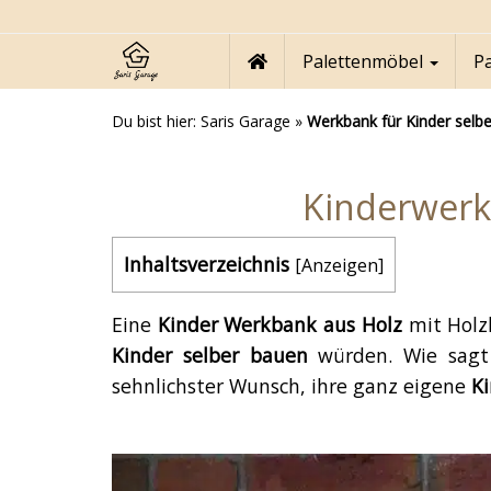
Skip
to
main
Palettenmöbel
P
content
Du bist hier:
Saris Garage
»
Werkbank für Kinder selb
Kinderwerk
Inhaltsverzeichnis
[
Anzeigen
]
Eine
Kinder Werkbank aus Holz
mit Holz
Kinder selber bauen
würden. Wie sagt 
sehnlichster Wunsch, ihre ganz eigene
K