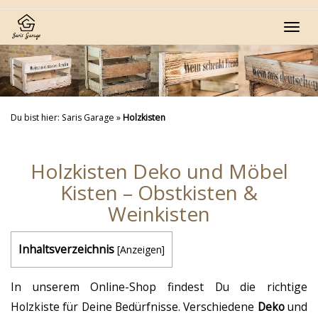
Skip
to
Toggl
main
navig
content
Du bist hier:
Saris Garage
»
Holzkisten
Holzkisten Deko und Möbel
Kisten – Obstkisten &
Weinkisten
Inhaltsverzeichnis
[
Anzeigen
]
In unserem Online-Shop findest Du die richtige
Holzkiste für Deine Bedürfnisse. Verschiedene
Deko
und