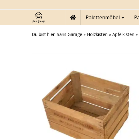
Skip
to
main
Palettenmöbel
P
content
Du bist hier:
Saris Garage
»
Holzkisten
»
Apfelkisten
»