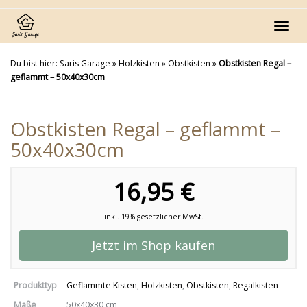
Skip
to
Toggl
main
navig
content
Du bist hier:
Saris Garage
»
Holzkisten
»
Obstkisten
»
Obstkisten Regal –
geflammt – 50x40x30cm
Obstkisten Regal – geflammt –
50x40x30cm
16,95 €
inkl. 19% gesetzlicher MwSt.
Jetzt im Shop kaufen
Produkttyp
Geflammte Kisten
,
Holzkisten
,
Obstkisten
,
Regalkisten
Maße
50x40x30 cm