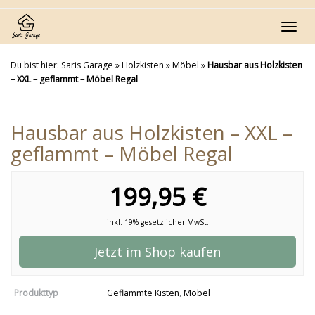
Skip
to
Toggl
main
navig
content
Du bist hier:
Saris Garage
»
Holzkisten
»
Möbel
»
Hausbar aus Holzkisten
– XXL – geflammt – Möbel Regal
Hausbar aus Holzkisten – XXL –
geflammt – Möbel Regal
199,95 €
inkl. 19% gesetzlicher MwSt.
Jetzt im Shop kaufen
Produkttyp
Geflammte Kisten
,
Möbel