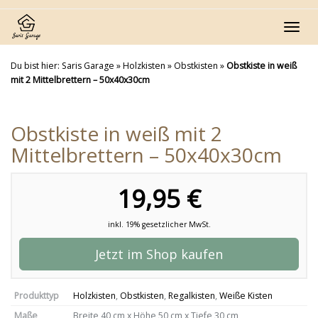
Skip
to
Toggl
main
navig
content
Du bist hier:
Saris Garage
»
Holzkisten
»
Obstkisten
»
Obstkiste in weiß
mit 2 Mittelbrettern – 50x40x30cm
Obstkiste in weiß mit 2
Mittelbrettern – 50x40x30cm
19,95 €
inkl. 19% gesetzlicher MwSt.
Jetzt im Shop kaufen
Produkttyp
Holzkisten
,
Obstkisten
,
Regalkisten
,
Weiße Kisten
Maße
Breite 40 cm x Höhe 50 cm x Tiefe 30 cm