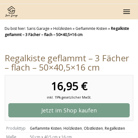
Skip
to
Toggl
main
navig
content
Du bist hier:
Saris Garage
»
Holzkisten
»
Geflammte Kisten
»
Regalkiste
geflammt – 3 Fächer – flach – 50×40,5×16 cm
Regalkiste geflammt – 3 Fächer
– flach – 50×40,5×16 cm
16,95 €
inkl. 19% gesetzlicher MwSt.
Jetzt im Shop kaufen
Produkttyp
Geflammte Kisten
,
Holzkisten
,
Obstkisten
,
Regalkisten
Maße
50 cm x 40,5 cm x 16 cm.