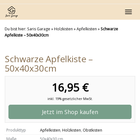
Skip
to
Toggl
main
navig
content
Du bist hier:
Saris Garage
»
Holzkisten
»
Apfelkisten
»
Schwarze
Apfelkiste – 50x40x30cm
Schwarze Apfelkiste –
50x40x30cm
16,95 €
inkl. 19% gesetzlicher MwSt.
Jetzt im Shop kaufen
Produkttyp
Apfelkisten
,
Holzkisten
,
Obstkisten
Maße
50x40x30 cm