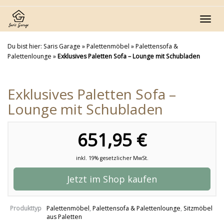
Skip
to
Toggl
main
navig
content
Du bist hier:
Saris Garage
»
Palettenmöbel
»
Palettensofa &
Palettenlounge
»
Exklusives Paletten Sofa – Lounge mit Schubladen
Exklusives Paletten Sofa –
Lounge mit Schubladen
651,95 €
inkl. 19% gesetzlicher MwSt.
Jetzt im Shop kaufen
Produkttyp
Palettenmöbel
,
Palettensofa & Palettenlounge
,
Sitzmöbel
aus Paletten