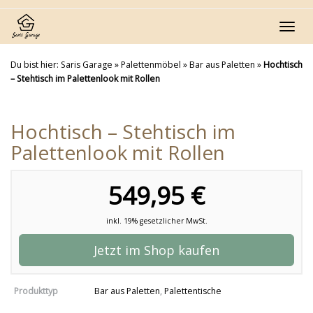
Skip
to
Toggl
main
navig
content
Du bist hier:
Saris Garage
»
Palettenmöbel
»
Bar aus Paletten
»
Hochtisch
– Stehtisch im Palettenlook mit Rollen
Hochtisch – Stehtisch im
Palettenlook mit Rollen
549,95 €
inkl. 19% gesetzlicher MwSt.
Jetzt im Shop kaufen
Produkttyp
Bar aus Paletten
,
Palettentische