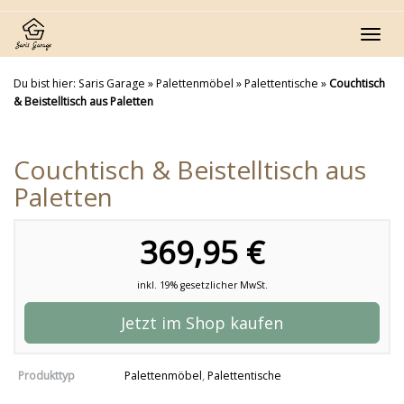
Skip
to
Toggl
main
navig
content
Du bist hier:
Saris Garage
»
Palettenmöbel
»
Palettentische
»
Couchtisch
& Beistelltisch aus Paletten
Couchtisch & Beistelltisch aus
Paletten
369,95 €
inkl. 19% gesetzlicher MwSt.
Jetzt im Shop kaufen
Produkttyp
Palettenmöbel
,
Palettentische