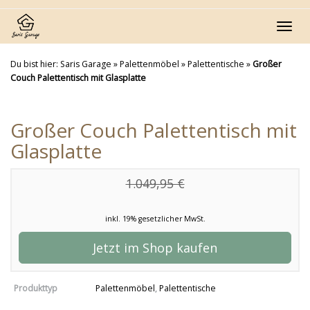
Skip
to
Toggl
main
navig
content
Du bist hier:
Saris Garage
»
Palettenmöbel
»
Palettentische
»
Großer
Couch Palettentisch mit Glasplatte
Großer Couch Palettentisch mit
Glasplatte
1.049,95 €
inkl. 19% gesetzlicher MwSt.
Jetzt im Shop kaufen
Produkttyp
Palettenmöbel
,
Palettentische