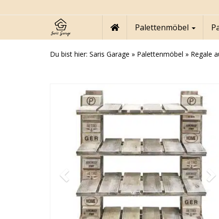
Skip
to
main
Palettenmöbel
P
content
Du bist hier:
Saris Garage
»
Palettenmöbel
»
Regale a