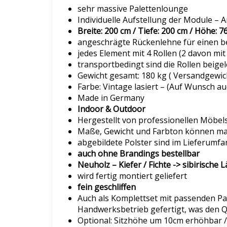
sehr massive Palettenlounge
Individuelle Aufstellung der Module –
Breite: 200 cm / Tiefe: 200 cm / Höhe: 7
angeschrägte Rückenlehne für einen b
jedes Element mit 4 Rollen (2 davon mit
transportbedingt sind die Rollen beige
Gewicht gesamt: 180 kg ( Versandgewich
Farbe: Vintage lasiert – (Auf Wunsch a
Made in Germany
Indoor & Outdoor
Hergestellt von professionellen Möbel
Maße, Gewicht und Farbton können mat
abgebildete Polster sind im Lieferumfa
auch ohne Brandings bestellbar
Neuholz – Kiefer / Fichte -> sibirische
wird fertig montiert geliefert
fein geschliffen
Auch als Komplettset mit passenden Pa
Handwerksbetrieb gefertigt, was den Qua
Optional: Sitzhöhe um 10cm erhöhbar / S