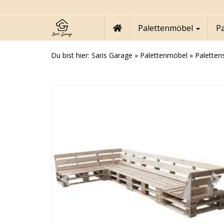
Skip
to
main
Palettenmöbel
P
content
Du bist hier:
Saris Garage
»
Palettenmöbel
»
Paletten