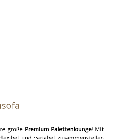
nsofa
sere große
Premium Palettenlounge
! Mit
flexibel und variabel zusammenstellen