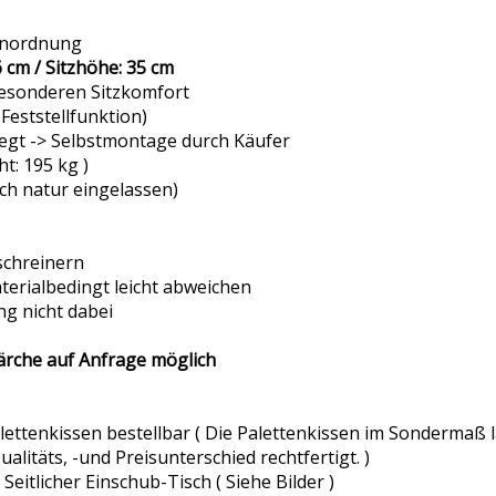
 Anordnung
6 cm / Sitzhöhe: 35 cm
esonderen Sitzkomfort
 Feststellfunktion)
legt -> Selbstmontage durch Käufer
t: 195 kg )
uch natur eingelassen)
schreinern
erialbedingt leicht abweichen
ng nicht dabei
 Lärche auf Anfrage möglich
lettenkissen bestellbar ( Die Palettenkissen im Sondermaß
litäts, -und Preisunterschied rechtfertigt. )
eitlicher Einschub-Tisch ( Siehe Bilder )