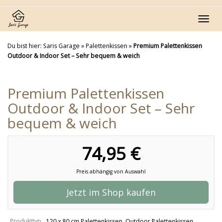
Skip
to
Toggl
main
navig
content
Du bist hier:
Saris Garage
»
Palettenkissen
»
Premium Palettenkissen
Outdoor & Indoor Set – Sehr bequem & weich
Premium Palettenkissen
Outdoor & Indoor Set – Sehr
bequem & weich
74,95 €
Preis abhängig von Auswahl
Jetzt im Shop kaufen
Produkttyp
120 x 80 cm Palettenkissen
,
Outdoor Palettenkissen
,