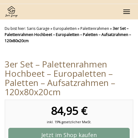
Skip
to
Toggl
main
navig
content
Du bist hier:
Saris Garage
»
Europaletten
»
Palettenrahmen
»
3er Set –
Palettenrahmen Hochbeet – Europaletten – Paletten – Aufsatzrahmen –
120x80x20cm
3er Set – Palettenrahmen
Hochbeet – Europaletten –
Paletten – Aufsatzrahmen –
120x80x20cm
84,95 €
inkl. 19% gesetzlicher MwSt.
Jetzt im Shop kaufen