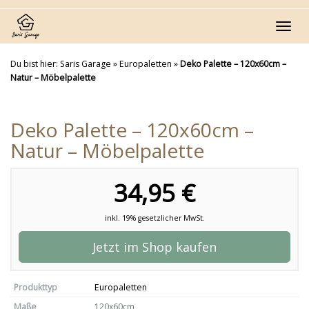
Skip
to
Toggl
main
navig
content
Du bist hier:
Saris Garage
»
Europaletten
»
Deko Palette – 120x60cm –
Natur – Möbelpalette
Deko Palette – 120x60cm –
Natur – Möbelpalette
34,95 €
inkl. 19% gesetzlicher MwSt.
Jetzt im Shop kaufen
Produkttyp
Europaletten
Maße
120x60cm