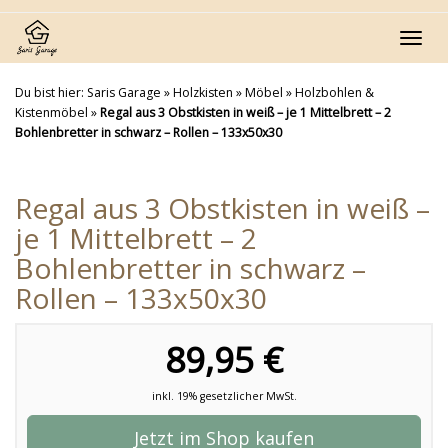
Skip
to
Toggl
main
navig
content
Du bist hier:
Saris Garage
»
Holzkisten
»
Möbel
»
Holzbohlen &
Kistenmöbel
»
Regal aus 3 Obstkisten in weiß – je 1 Mittelbrett – 2
Bohlenbretter in schwarz – Rollen – 133x50x30
Regal aus 3 Obstkisten in weiß –
je 1 Mittelbrett – 2
Bohlenbretter in schwarz –
Rollen – 133x50x30
89,95 €
inkl. 19% gesetzlicher MwSt.
Jetzt im Shop kaufen