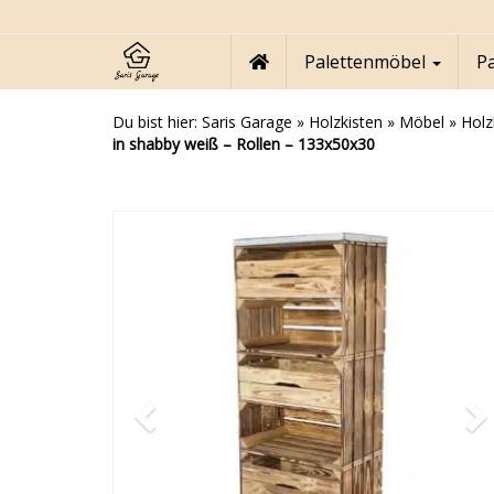
Skip
to
main
Palettenmöbel
P
content
Du bist hier:
Saris Garage
»
Holzkisten
»
Möbel
»
Holz
in shabby weiß – Rollen – 133x50x30