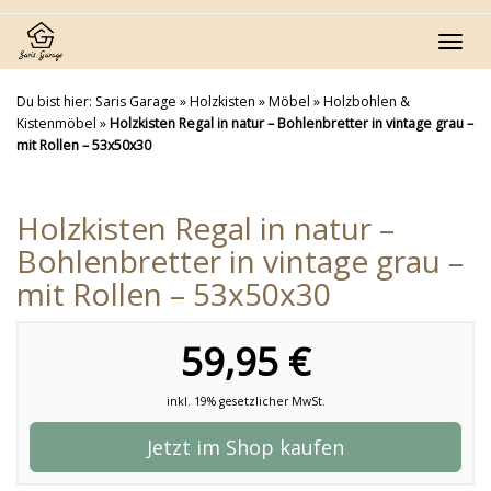
Skip
to
Toggl
main
navig
content
Du bist hier:
Saris Garage
»
Holzkisten
»
Möbel
»
Holzbohlen &
Kistenmöbel
»
Holzkisten Regal in natur – Bohlenbretter in vintage grau –
mit Rollen – 53x50x30
Holzkisten Regal in natur –
Bohlenbretter in vintage grau –
mit Rollen – 53x50x30
59,95 €
inkl. 19% gesetzlicher MwSt.
Jetzt im Shop kaufen