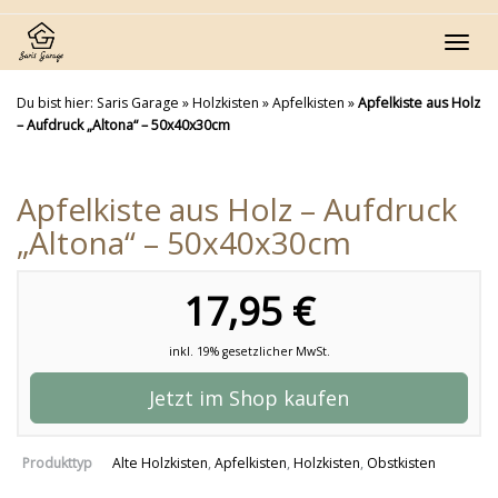
Skip
to
Toggl
main
navig
content
Du bist hier:
Saris Garage
»
Holzkisten
»
Apfelkisten
»
Apfelkiste aus Holz
– Aufdruck „Altona“ – 50x40x30cm
Apfelkiste aus Holz – Aufdruck
„Altona“ – 50x40x30cm
17,95 €
inkl. 19% gesetzlicher MwSt.
Jetzt im Shop kaufen
Produkttyp
Alte Holzkisten
,
Apfelkisten
,
Holzkisten
,
Obstkisten