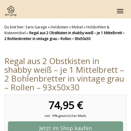
Skip
to
Toggl
main
navig
content
Du bist hier:
Saris Garage
»
Holzkisten
»
Möbel
»
Holzbohlen &
Kistenmöbel
»
Regal aus 2 Obstkisten in shabby weiß – je 1 Mittelbrett –
2 Bohlenbretter in vintage grau – Rollen – 93x50x30
Regal aus 2 Obstkisten in
shabby weiß – je 1 Mittelbrett –
2 Bohlenbretter in vintage grau
– Rollen – 93x50x30
74,95 €
inkl. 19% gesetzlicher MwSt.
Jetzt im Shop kaufen