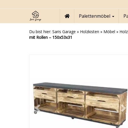
Skip
to
main
Palettenmöbel
P
content
Du bist hier:
Saris Garage
»
Holzkisten
»
Möbel
»
Holz
mit Rollen – 150x53x31