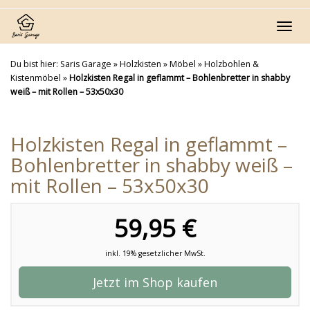
Skip
to
Toggl
main
navig
content
Du bist hier:
Saris Garage
»
Holzkisten
»
Möbel
»
Holzbohlen &
Kistenmöbel
»
Holzkisten Regal in geflammt – Bohlenbretter in shabby
weiß – mit Rollen – 53x50x30
Holzkisten Regal in geflammt –
Bohlenbretter in shabby weiß –
mit Rollen – 53x50x30
59,95 €
inkl. 19% gesetzlicher MwSt.
Jetzt im Shop kaufen