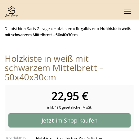
Skip
to
Toggl
main
navig
content
Du bist hier:
Saris Garage
»
Holzkisten
»
Regalkisten
»
Holzkiste in weiß
mit schwarzem Mittelbrett – 50x40x30cm
Holzkiste in weiß mit
schwarzem Mittelbrett –
50x40x30cm
22,95 €
inkl. 19% gesetzlicher MwSt.
Jetzt im Shop kaufen
Produkttyp
Holzkisten
,
Regalkisten
,
Weiße Kisten