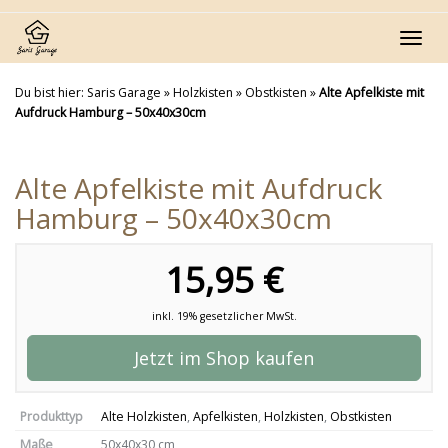
Skip
to
Toggl
main
navig
content
Du bist hier:
Saris Garage
»
Holzkisten
»
Obstkisten
»
Alte Apfelkiste mit
Aufdruck Hamburg – 50x40x30cm
Alte Apfelkiste mit Aufdruck
Hamburg – 50x40x30cm
15,95 €
inkl. 19% gesetzlicher MwSt.
Jetzt im Shop kaufen
Produkttyp
Alte Holzkisten
,
Apfelkisten
,
Holzkisten
,
Obstkisten
Maße
50x40x30 cm