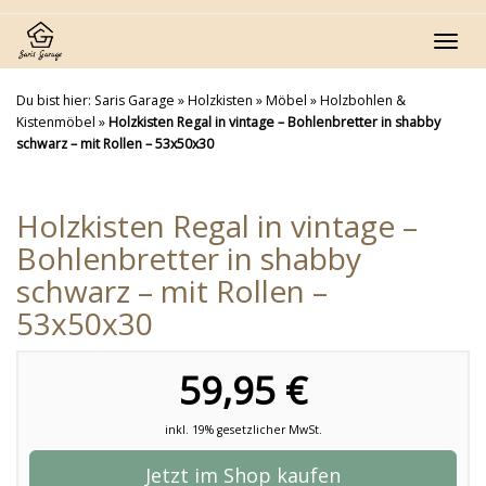
Skip
to
Toggl
main
navig
content
Du bist hier:
Saris Garage
»
Holzkisten
»
Möbel
»
Holzbohlen &
Kistenmöbel
»
Holzkisten Regal in vintage – Bohlenbretter in shabby
schwarz – mit Rollen – 53x50x30
Holzkisten Regal in vintage –
Bohlenbretter in shabby
schwarz – mit Rollen –
53x50x30
59,95 €
inkl. 19% gesetzlicher MwSt.
Jetzt im Shop kaufen