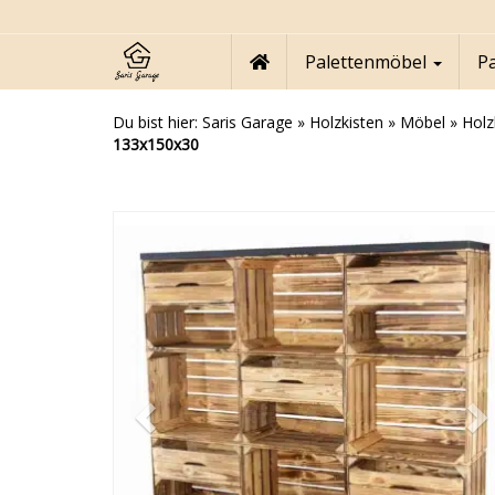
Skip
to
main
Palettenmöbel
P
content
Du bist hier:
Saris Garage
»
Holzkisten
»
Möbel
»
Holz
133x150x30