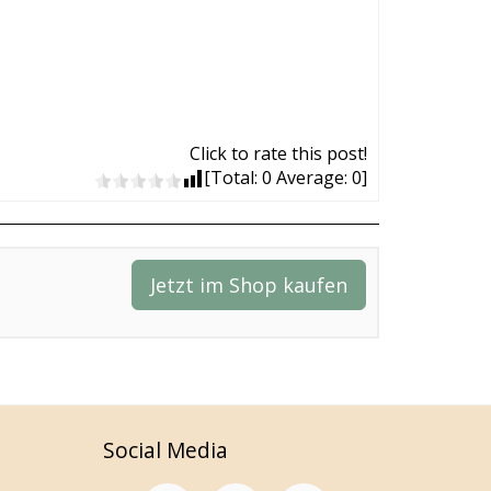
Click to rate this post!
[Total:
0
Average:
0
]
Jetzt im Shop kaufen
Social Media