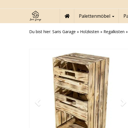
Skip
to
main
Palettenmöbel
P
content
Du bist hier:
Saris Garage
»
Holzkisten
»
Regalkisten