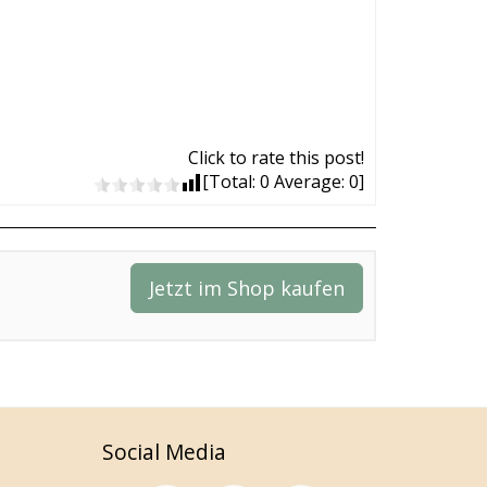
Click to rate this post!
[Total:
0
Average:
0
]
Jetzt im Shop kaufen
Social Media