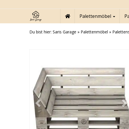
Skip
to
main
Palettenmöbel
P
content
Du bist hier:
Saris Garage
»
Palettenmöbel
»
Paletten