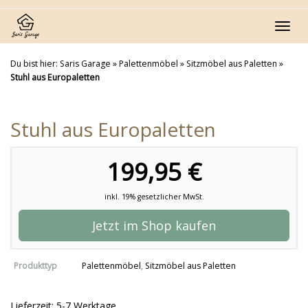
Skip
to
Toggl
main
navig
content
Du bist hier:
Saris Garage
»
Palettenmöbel
»
Sitzmöbel aus Paletten
»
Stuhl aus Europaletten
Stuhl aus Europaletten
199,95 €
inkl. 19% gesetzlicher MwSt.
Jetzt im Shop kaufen
Produkttyp
Palettenmöbel
,
Sitzmöbel aus Paletten
Lieferzeit: 5-7 Werktage