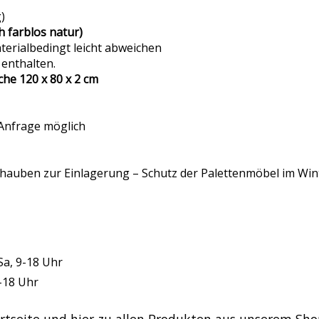
)
h farblos natur)
erialbedingt leicht abweichen
 enthalten.
äche 120 x 80 x 2 cm
 Anfrage möglich
auben zur Einlagerung – Schutz der Palettenmöbel im Wint
Sa, 9-18 Uhr
9-18 Uhr