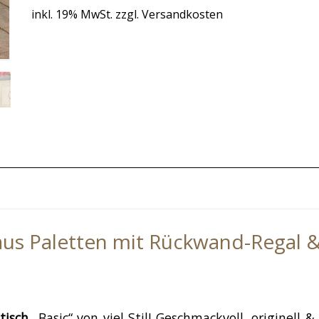
inkl. 19% MwSt. zzgl. Versandkosten
h aus Paletten mit Rückwand-Regal
tisch
„Basic“ von viel Stil! Geschmackvoll, originell 