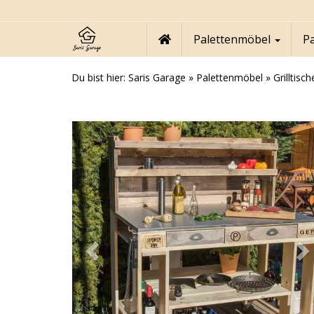
Skip
to
main
Palettenmöbel
P
content
Du bist hier:
Saris Garage
»
Palettenmöbel
»
Grilltisc