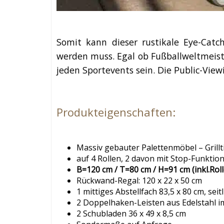
Somit kann dieser rustikale Eye-Cat
werden muss. Egal ob Fußballweltmeiste
jeden Sportevents sein. Die Public-Vie
Produkteigenschaften:
Massiv gebauter Palettenmöbel – Grillt
auf 4 Rollen, 2 davon mit Stop-Funktio
B=120 cm / T=80 cm / H=91 cm (inkl.Rol
Rückwand-Regal: 120 x 22 x 50 cm
1 mittiges Abstellfach 83,5 x 80 cm, seitl
2 Doppelhaken-Leisten aus Edelstahl i
2 Schubladen 36 x 49 x 8,5 cm